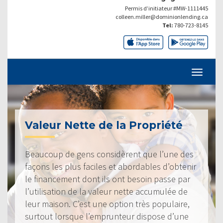
Permis d’initiateur #MW-1111445
colleen.miller@dominionlending.ca
Tel:
780-723-8145
Valeur Nette de la Propriété
Beaucoup de gens considèrent que l’une des
façons les plus faciles et abordables d’obtenir
le financement dont ils ont besoin passe par
l’utilisation de la valeur nette accumulée de
leur maison. C’est une option très populaire,
surtout lorsque l’emprunteur dispose d’une